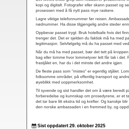
kopi og digitalt. Fotografer eller skann passet og s
prosessen med å få nytt pass mye raskere.
Lagre viktige telefonnummer før reisen. Ambassade
nødnummer. Ha disse tilgjengelig andre steder enn b
Oppbevar passet trygt. Bruk hotellsafe hvis det finne
trenger det. Det er sjelden du faktisk må ha med pa
legitimasjon. Selvfølgelig må du ha passet med ved 
Når du må ha med passet, bær det tett på kroppen.
bag eller lomme hvor lommetyver lett får tak i det.
frastjålet en, har du i det minste det andre igjen.
De fleste pass som "mistes" er egentlig stjålet. L
folksomme områder, på offentlig transport og andre s
øyeblikk med uoppmerksomhet.
Til syvende og sist handler det om å være beredt på 
forberedelse og kunnskap om prosedyrene, er et t
det tar bare litt ekstra tid og krefter. Og kanskje bl
den norske ambassaden i en fremmed by, og oppdage
Sist oppdatert 29. oktober 2025