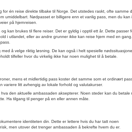
for én reise direkte tilbake til Norge. Det utstedes raskt, ofte samme 
m umiddelbart. Nødpasset er billigere enn et vanlig pass, men du kan 
mveier på hjemreisen.
 kan brukes til flere reiser. Det er gyldig i opptil ett år. Dette passer f
hold i utlandet, eller av andre grunner ikke kan reise hjem med en gang
 pass.
med å velge riktig løsning. De kan også i helt spesielle nødssituasjone
ldt tilfeller hvor du virkelig ikke har noen mulighet til å betale.
kroner, mens et midlertidig pass koster det samme som et ordinært pas
 variere litt avhengig av lokale forhold og valutakurser.
av hva den aktuelle ambassaden aksepterer. Noen steder kan du betale
e. Ha tilgang til penger på en eller annen måte.
umentere identiteten din. Dette er lettere hvis du har tatt noen
atorisk, men utover det trenger ambassaden å bekrefte hvem du er.