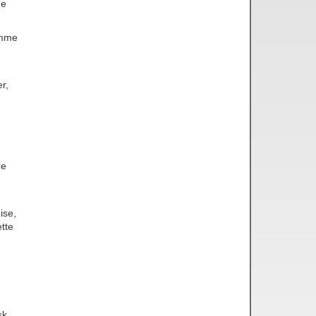
ge
omme
r,
re
ise,
tte
sk