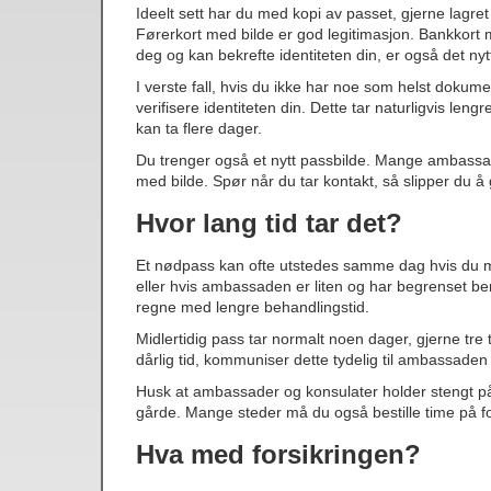
Ideelt sett har du med kopi av passet, gjerne lagret 
Førerkort med bilde er god legitimasjon. Bankkort 
deg og kan bekrefte identiteten din, er også det nytt
I verste fall, hvis du ikke har noe som helst dok
verifisere identiteten din. Dette tar naturligvis len
kan ta flere dager.
Du trenger også et nytt passbilde. Mange ambassad
med bilde. Spør når du tar kontakt, så slipper du å 
Hvor lang tid tar det?
Et nødpass kan ofte utstedes samme dag hvis du mø
eller hvis ambassaden er liten og har begrenset be
regne med lengre behandlingstid.
Midlertidig pass tar normalt noen dager, gjerne tre
dårlig tid, kommuniser dette tydelig til ambassaden –
Husk at ambassader og konsulater holder stengt på 
gårde. Mange steder må du også bestille time på f
Hva med forsikringen?