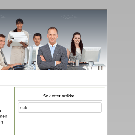
Søk etter artikkel:
i
 men
eg