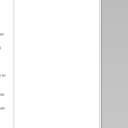
ker
i
n er
est
dan