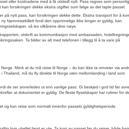
asset eller kostnadene med å få utstedt nytt. Pass regnes som personli
kan forsikringen dekke ekstra utgifter som følge av det tapte passet.
r på nytt pass, kan forsikringen dekke dette. Ekstra transport for å k
 hjemreisebillett fordi den opprinnelige ikke lenger er gyldig, kan
ringsselskaper, så les vilkårene dine nøye.
itirapporten, utskrift av kommunikasjon med ambassaden, hotellregninge
ikringssaken. Ta bilder av alt med telefonen i tillegg til å ta vare på
 Norge. Merk at du må reise til Norge – du kan ikke ta omveier via and
i Thailand, må du fly direkte til Norge uten mellomlanding i land som
rdi de ser annerledes ut enn vanlige pass. Gi beskjed i god tid før avre
ter at dokumentet er gyldig. De fleste flyselskaper har rutiner for de
litet og kan reise som normalt innenfor passets gyldighetsperiode.
ig hvis uhellet først er ute. Ta kopi av passet før du reiser, både fysi