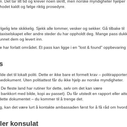
m. Det tar litt tid og krever noen skritt, men norske myndigheter hjelper
hodet kaldt og følge riktig prosedyre.
gelig lete skikkelig. Sjekk alle lommer, vesker og sekker. Gå tilbake til
, taxiselskapet eller andre steder du har oppholdt deg. Mange pass duk
unnet dem og levert inn.
e har forlatt området. Et pass kan ligge i en "lost & found" oppbevaring 
s
det til lokalt politi. Dette er ikke bare et formelt krav – politirapporte
sedokument. Uten politiattest får du ikke hjelp av norske myndigheter.
. De fleste land har rutiner for dette, selv om det kan være
 bankkort med bilde, kopi av passet). Du får utstedt en rapport eller att
dette dokumentet – du kommer til å trenge det.
ngelig, kan det være lurt å kontakte ambassaden først for å få råd om hvor
ler konsulat