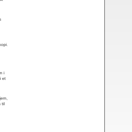
s
kopi.
n
m i
i et
jem,
til