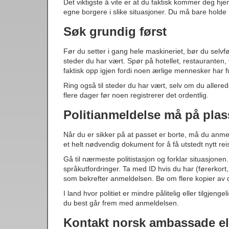
Det viktigste å vite er at du faktisk kommer deg hje
egne borgere i slike situasjoner. Du må bare holde 
Søk grundig først
Før du setter i gang hele maskineriet, bør du selvføl
steder du har vært. Spør på hotellet, restauranten
faktisk opp igjen fordi noen ærlige mennesker har f
Ring også til steder du har vært, selv om du allered
flere dager før noen registrerer det ordentlig.
Politianmeldelse må på plas
Når du er sikker på at passet er borte, må du anmelde 
et helt nødvendig dokument for å få utstedt nytt rei
Gå til nærmeste politistasjon og forklar situasjonen
språkutfordringer. Ta med ID hvis du har (førerkort,
som bekrefter anmeldelsen. Be om flere kopier av 
I land hvor politiet er mindre pålitelig eller tilgje
du best går frem med anmeldelsen.
Kontakt norsk ambassade el