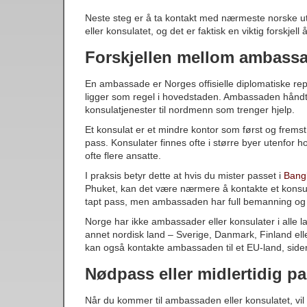
Neste steg er å ta kontakt med nærmeste norske u
eller konsulatet, og det er faktisk en viktig forskjell å
Forskjellen mellom ambassa
En ambassade er Norges offisielle diplomatiske re
ligger som regel i hovedstaden. Ambassaden håndte
konsulatjenester til nordmenn som trenger hjelp.
Et konsulat er et mindre kontor som først og fremst
pass. Konsulater finnes ofte i større byer utenfor 
ofte flere ansatte.
I praksis betyr dette at hvis du mister passet i
Bang
Phuket, kan det være nærmere å kontakte et konsula
tapt pass, men ambassaden har full bemanning og 
Norge har ikke ambassader eller konsulater i alle 
annet nordisk land – Sverige, Danmark, Finland ell
kan også kontakte ambassaden til et EU-land, side
Nødpass eller midlertidig p
Når du kommer til ambassaden eller konsulatet, vil 