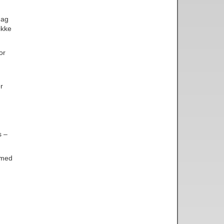
dag
ikke
or
.
r
s –
 med