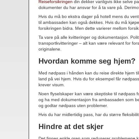
Reiseforsikringen
din dekker vanligvis ikke selve p
dokumenter du har ansvar for å ta vare på. Derimot 
Hvis du må bo ekstra dager på hotell mens du vente
til ambassaden kan også dekkes. Hvis du må kjøpe ny
forsikringen bidra. Men dette varierer mellom forsik
Ta vare på alle kvitteringer og dokumentasjon. Pol
transportkvitteringer – alt kan være relevant for fors
originalene.
Hvordan komme seg hjem?
Med nødpass i hånden kan du reise direkte hjem til
land på vei hjem. Hvis du for eksempel får nødpass 
krever visum.
Noen flyselskaper kan være skeptiske til nødpass fo
og ha med dokumentasjon fra ambassaden som bekref
og godtar nødpass uten problemer.
Hvis du har midlertidig pass, har du større fleksibi
Hindre at det skjer
Det finnes enkle grep som reduserer problemene kraft