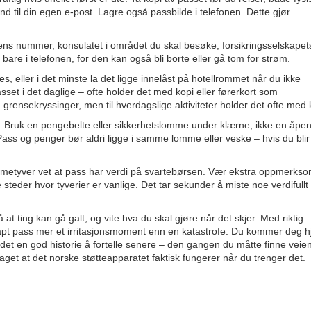
end til din egen e-post. Lagre også passbilde i telefonen. Dette gjør
ns nummer, konsulatet i området du skal besøke, forsikringsselskapet
are i telefonen, for den kan også bli borte eller gå tom for strøm.
s, eller i det minste la det ligge innelåst på hotellrommet når du ikke
sset i det daglige – ofte holder det med kopi eller førerkort som
grensekryssinger, men til hverdagslige aktiviteter holder det ofte med 
 Bruk en pengebelte eller sikkerhetslomme under klærne, ikke en åpe
 Pass og penger bør aldri ligge i samme lomme eller veske – hvis du blir
ommetyver vet at pass har verdi på svartebørsen. Vær ekstra oppmerkso
teder hvor tyverier er vanlige. Det tar sekunder å miste noe verdifullt 
at ting kan gå galt, og vite hva du skal gjøre når det skjer. Med riktig
apt pass mer et irritasjonsmoment enn en katastrofe. Du kommer deg h
ir det en god historie å fortelle senere – den gangen du måtte finne veien 
t at det norske støtteapparatet faktisk fungerer når du trenger det.