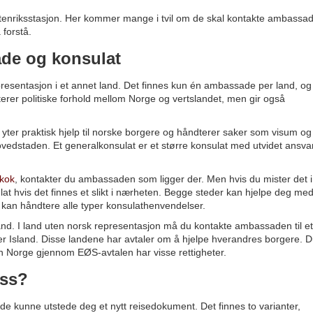
tenriksstasjon. Her kommer mange i tvil om de skal kontakte ambassa
 forstå.
de og konsulat
presentasjon i et annet land. Det finnes kun én ambassade per land, o
rer politiske forhold mellom Norge og vertslandet, men gir også
 yter praktisk hjelp til norske borgere og håndterer saker som visum og
hovedstaden. Et generalkonsulat er et større konsulat med utvidet ansva
kok
, kontakter du ambassaden som ligger der. Men hvis du mister det i
t hvis det finnes et slikt i nærheten. Begge steder kan hjelpe deg me
kan håndtere alle typer konsulathenvendelser.
land. I land uten norsk representasjon må du kontakte ambassaden til et
er Island. Disse landene har avtaler om å hjelpe hverandres borgere. 
n Norge gjennom EØS-avtalen har visse rettigheter.
ass?
de kunne utstede deg et nytt reisedokument. Det finnes to varianter,