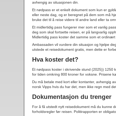
avhengig av situasjonen din.
Et nødpass er et enkelt dokument som kun er gyldig 
eller neste dag, og er beregnet på dem som må hje
bruke det til å reise videre til andre land eller ta o
Et midlertidig pass fungerer mer som et vanlig pass og
deg som skal fortsette reisen, er på langvarlig opp
Midlertidig pass koster det samme som et ordinært
Ambassaden vil vurdere din situasjon og hjelpe deg 
utstede et reisedokument gratis, men dette er forbeho
Hva koster det?
Et nødpass koster i skrivende stund (2025)) 1250 
for tiden omkring 800 kroner for voksne. Prisene kan
Du må betale med kort eller kontanter, avhengig 
norsk Vipps hvis du har det, men ikke regn med dett
Dokumentasjon du trenger
For å få utstedt nytt reisedokument må du kunne dok
forholdsregler før reisen. Politirapporten er oblig