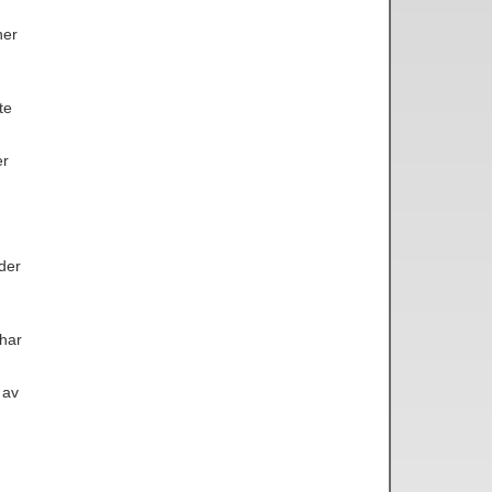
ner
te
er
der
 har
 av