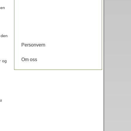
den
g den
Personvern
Om oss
r og
d
Du