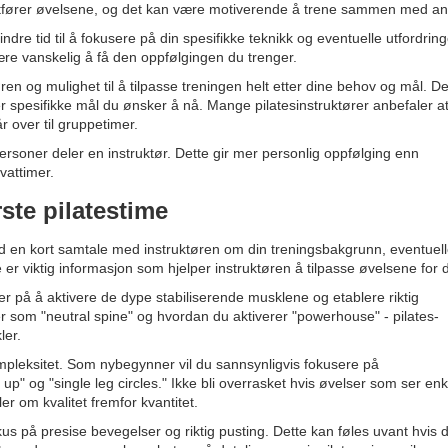
utfører øvelsene, og det kan være motiverende å trene sammen med an
re tid til å fokusere på din spesifikke teknikk og eventuelle utfordring
ære vanskelig å få den oppfølgingen du trenger.
ren og mulighet til å tilpasse treningen helt etter dine behov og mål. De
ller spesifikke mål du ønsker å nå. Mange pilatesinstruktører anbefaler a
r over til gruppetimer.
 personer deler en instruktør. Dette gir mer personlig oppfølging enn
vattimer.
rste pilatestime
ed en kort samtale med instruktøren om din treningsbakgrunn, eventuel
r viktig informasjon som hjelper instruktøren å tilpasse øvelsene for 
er på å aktivere de dype stabiliserende musklene og etablere riktig
 som "neutral spine" og hvordan du aktiverer "powerhouse" - pilates-
ler.
mpleksitet. Som nybegynner vil du sannsynligvis fokusere på
p" og "single leg circles." Ikke bli overrasket hvis øvelser som ser enk
r om kvalitet fremfor kvantitet.
okus på presise bevegelser og riktig pusting. Dette kan føles uvant hvis 