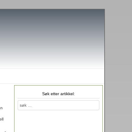
Søk etter artikkel:
en
ll