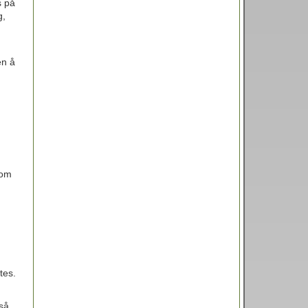
s på
g,
en å
nom
tes.
gså