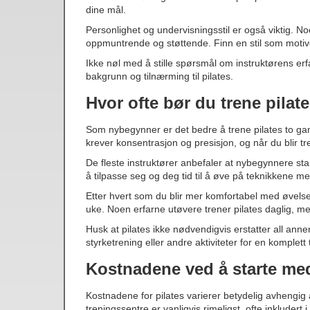
dine mål.
Personlighet og undervisningsstil er også viktig. N
oppmuntrende og støttende. Finn en stil som motivere
Ikke nøl med å stille spørsmål om instruktørens erf
bakgrunn og tilnærming til pilates.
Hvor ofte bør du trene pilat
Som nybegynner er det bedre å trene pilates to gan
krever konsentrasjon og presisjon, og når du blir tret
De fleste instruktører anbefaler at nybegynnere star
å tilpasse seg og deg tid til å øve på teknikkene m
Etter hvert som du blir mer komfortabel med øvelsene 
uke. Noen erfarne utøvere trener pilates daglig, m
Husk at pilates ikke nødvendigvis erstatter all an
styrketrening eller andre aktiviteter for en komplett 
Kostnadene ved å starte med
Kostnadene for pilates varierer betydelig avhengig
treningssentre er vanligvis rimeligst, ofte inkludert 