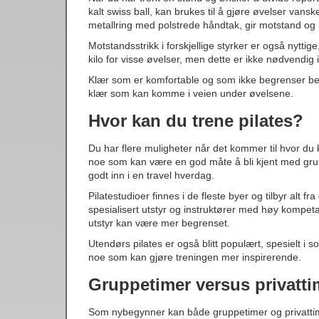
kalt swiss ball, kan brukes til å gjøre øvelser vans
metallring med polstrede håndtak, gir motstand og k
Motstandsstrikk i forskjellige styrker er også nyttig
kilo for visse øvelser, men dette er ikke nødvendig
Klær som er komfortable og som ikke begrenser beve
klær som kan komme i veien under øvelsene.
Hvor kan du trene pilates?
Du har flere muligheter når det kommer til hvor du
noe som kan være en god måte å bli kjent med grun
godt inn i en travel hverdag.
Pilatestudioer finnes i de fleste byer og tilbyr alt fr
spesialisert utstyr og instruktører med høy kompet
utstyr kan være mer begrenset.
Utendørs pilates er også blitt populært, spesielt i 
noe som kan gjøre treningen mer inspirerende.
Gruppetimer versus privatti
Som nybegynner kan både gruppetimer og privattimer