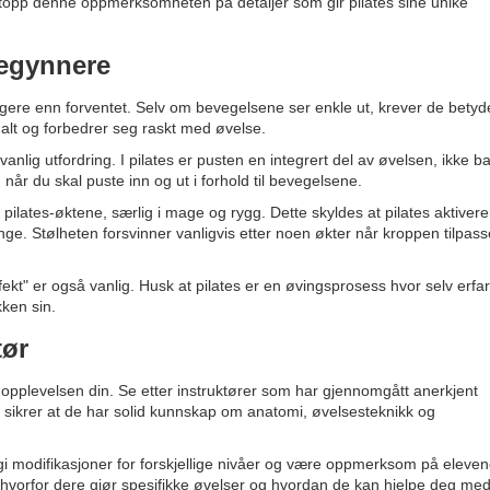
ettopp denne oppmerksomheten på detaljer som gir pilates sine unike
begynnere
gere enn forventet. Selv om bevegelsene ser enkle ut, krever de betyde
malt og forbedrer seg raskt med øvelse.
nlig utfordring. I pilates er pusten en integrert del av øvelsen, ikke b
når du skal puste inn og ut i forhold til bevegelsene.
ilates-øktene, særlig i mage og rygg. Dette skyldes at pilates aktivere
enge. Stølheten forsvinner vanligvis etter noen økter når kroppen tilpass
ekt" er også vanlig. Husk at pilates er en øvingsprosess hvor selv erfa
kken sin.
tør
 i opplevelsen din. Se etter instruktører som har gjennomgått anerkjent
e sikrer at de har solid kunnskap om anatomi, øvelsesteknikk og
 gi modifikasjoner for forskjellige nivåer og være oppmerksom på eleve
vorfor dere gjør spesifikke øvelser og hvordan de kan hjelpe deg me