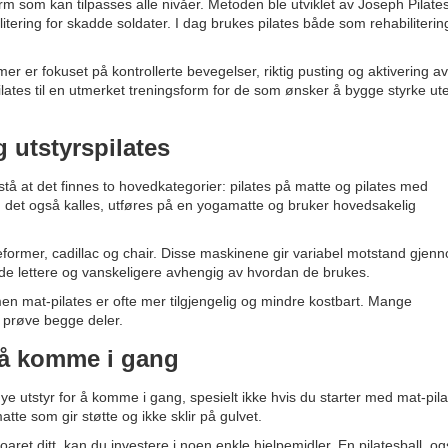
orm som kan tilpasses alle nivåer. Metoden ble utviklet av Joseph Pilate
itering for skadde soldater. I dag brukes pilates både som rehabiliterin
.
er er fokuset på kontrollerte bevegelser, riktig pusting og aktivering av
lates til en utmerket treningsform for de som ønsker å bygge styrke ut
g utstyrspilates
stå at det finnes to hovedkategorier: pilates på matte og pilates med
som det også kalles, utføres på en yogamatte og bruker hovedsakelig
reformer, cadillac og chair. Disse maskinene gir variabel motstand gjen
de lettere og vanskeligere avhengig av hvordan de brukes.
 mat-pilates er ofte mer tilgjengelig og mindre kostbart. Mange
r prøve begge deler.
r å komme i gang
ye utstyr for å komme i gang, spesielt ikke hvis du starter med mat-pila
te som gir støtte og ikke sklir på gulvet.
aret ditt, kan du investere i noen enkle hjelpemidler. En pilatesball, o