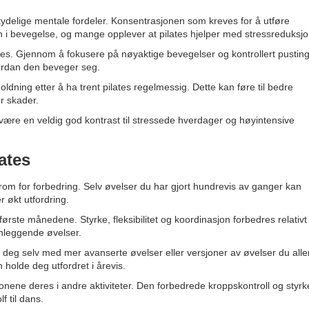
betydelige mentale fordeler. Konsentrasjonen som kreves for å utføre
n i bevegelse, og mange opplever at pilates hjelper med stressreduksjo
ates. Gjennom å fokusere på nøyaktige bevegelser og kontrollert pustin
vordan den beveger seg.
dning etter å ha trent pilates regelmessig. Dette kan føre til bedre
r skader.
å være en veldig god kontrast til stressede hverdager og høyintensive
ates
r rom for forbedring. Selv øvelser du har gjort hundrevis av ganger kan
r økt utfordring.
rste månedene. Styrke, fleksibilitet og koordinasjon forbedres relativt
nnleggende øvelser.
e deg selv med mer avanserte øvelser eller versjoner av øvelser du all
 holde deg utfordret i årevis.
nene deres i andre aktiviteter. Den forbedrede kroppskontroll og styrke
f til dans.