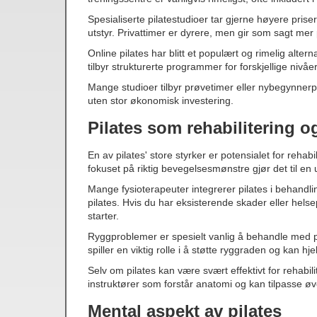
Spesialiserte pilatestudioer tar gjerne høyere priser
utstyr. Privattimer er dyrere, men gir som sagt mer
Online pilates har blitt et populært og rimelig alte
tilbyr strukturerte programmer for forskjellige nivåer
Mange studioer tilbyr prøvetimer eller nybegynnerpa
uten stor økonomisk investering.
Pilates som rehabilitering 
En av pilates' store styrker er potensialet for reha
fokuset på riktig bevegelsesmønstre gjør det til en
Mange fysioterapeuter integrerer pilates i behandli
pilates. Hvis du har eksisterende skader eller helse
starter.
Ryggproblemer er spesielt vanlig å behandle med p
spiller en viktig rolle i å støtte ryggraden og kan 
Selv om pilates kan være svært effektivt for rehabilit
instruktører som forstår anatomi og kan tilpasse øvel
Mental aspekt av pilates