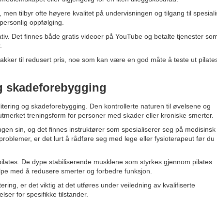
, men tilbyr ofte høyere kvalitet på undervisningen og tilgang til spesiali
 personlig oppfølging.
rnativ. Det finnes både gratis videoer på YouTube og betalte tjenester so
.
kker til redusert pris, noe som kan være en god måte å teste ut pilate
og skadeforebygging
bilitering og skadeforebygging. Den kontrollerte naturen til øvelsene og
 utmerket treningsform for personer med skader eller kroniske smerter.
ngen sin, og det finnes instruktører som spesialiserer seg på medisinsk
problemer, er det lurt å rådføre seg med lege eller fysioterapeut før du
ilates. De dype stabiliserende musklene som styrkes gjennom pilates
hjelpe med å redusere smerter og forbedre funksjon.
ering, er det viktig at det utføres under veiledning av kvalifiserte
ser for spesifikke tilstander.