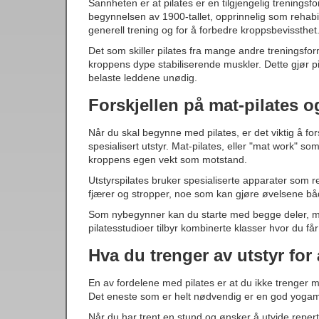
Sannheten er at pilates er en tilgjengelig treningsf
begynnelsen av 1900-tallet, opprinnelig som rehabil
generell trening og for å forbedre kroppsbevissthet
Det som skiller pilates fra mange andre treningsform
kroppens dype stabiliserende muskler. Dette gjør pi
belaste leddene unødig.
Forskjellen på mat-pilates o
Når du skal begynne med pilates, er det viktig å for
spesialisert utstyr. Mat-pilates, eller "mat work" 
kroppens egen vekt som motstand.
Utstyrspilates bruker spesialiserte apparater som 
fjærer og stropper, noe som kan gjøre øvelsene bå
Som nybegynner kan du starte med begge deler, men
pilatesstudioer tilbyr kombinerte klasser hvor du få
Hva du trenger av utstyr fo
En av fordelene med pilates er at du ikke trenger m
Det eneste som er helt nødvendig er en god yogamat
Når du har trent en stund og ønsker å utvide reperto