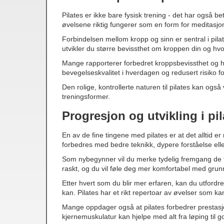
Pilates er ikke bare fysisk trening - det har også 
øvelsene riktig fungerer som en form for meditasjo
Forbindelsen mellom kropp og sinn er sentral i pil
utvikler du større bevissthet om kroppen din og h
Mange rapporterer forbedret kroppsbevissthet og hol
bevegelseskvalitet i hverdagen og redusert risiko fo
Den rolige, kontrollerte naturen til pilates kan ogs
treningsformer.
Progresjon og utvikling i pil
En av de fine tingene med pilates er at det alltid e
forbedres med bedre teknikk, dypere forståelse elle
Som nybegynner vil du merke tydelig fremgang de fø
raskt, og du vil føle deg mer komfortabel med gru
Etter hvert som du blir mer erfaren, kan du utfordr
kan. Pilates har et rikt repertoar av øvelser som kan
Mange oppdager også at pilates forbedrer prestasjo
kjernemuskulatur kan hjelpe med alt fra løping til gol