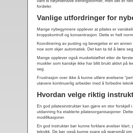
vant til høyintensive treningsformer, men det er n
fordeler.
Vanlige utfordringer for ny
Mange nybegynnere opplever at pilates er vanskeli
kroppskontroll og konsentrasjon. Dette er helt nor
Koordinering av pusting og bevegelse er en annen va
noe som skjer automatisk. Det kan ta tid å lære seg 
Mange opplever også muskelstølhet etter de første p
muskler som kanskje ikke har blitt brukt aktivt på l
seg.
Frustrasjon over ikke å kunne utføre øvelsene "perf
utøvere kontinuerlig arbeider med å forbedre tekni
Hvordan velge riktig instruk
En god pilatesinstruktør kan gjøre en stor forskjell
utdanning fra etablerte pilatesorganisasjoner. Dett
modifikasjoner.
En god instruktør bør kunne forklare øvelser klart,
teknikk. De bør også kunne svare på spørsmål om h