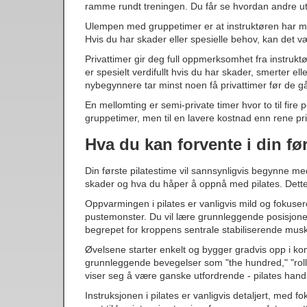
ramme rundt treningen. Du får se hvordan andre 
Ulempen med gruppetimer er at instruktøren har mind
Hvis du har skader eller spesielle behov, kan det v
Privattimer gir deg full oppmerksomhet fra instruktø
er spesielt verdifullt hvis du har skader, smerter e
nybegynnere tar minst noen få privattimer før de gå
En mellomting er semi-private timer hvor to til fire
gruppetimer, men til en lavere kostnad enn rene pri
Hva du kan forvente i din fø
Din første pilatestime vil sannsynligvis begynne m
skader og hva du håper å oppnå med pilates. Dette e
Oppvarmingen i pilates er vanligvis mild og fokuser
pustemonster. Du vil lære grunnleggende posisjoner
begrepet for kroppens sentrale stabiliserende musk
Øvelsene starter enkelt og bygger gradvis opp i ko
grunnleggende bevegelser som "the hundred," "roll u
viser seg å være ganske utfordrende - pilates handle
Instruksjonen i pilates er vanligvis detaljert, med f