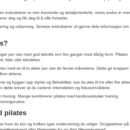
oen instruktører er mer krevende og detaljorienterte, mens andre er me
r deg og får deg til å ville fortsette.
aring og utdanning. Seriøse instruktører vil gjerne dele informasjon om 
es?
ger per uke med god teknikk enn fire ganger med dårlig form. Pilates
t, lider ofte teknikken.
ter med en til to økter per uke de første månedene. Dette gir kroppen ti
ellom øktene.
og bygger opp styrke og fleksibilitet, kan du øke til tre eller fire økte
en dette krever at du varierer intensiteten og fokusområdene.
nen trening. Mange kombinerer pilates med kardiovaskulær trening,
treningsrutine.
 pilates
 av hvor du bor og hvilken type undervisning du velger. Gruppetimer på
i medlemskapet eller tilgjengelig for en liten tilleggskostnad.