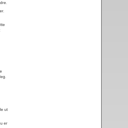
dre.
er.
tte
t
le
deg.
le ut
du er