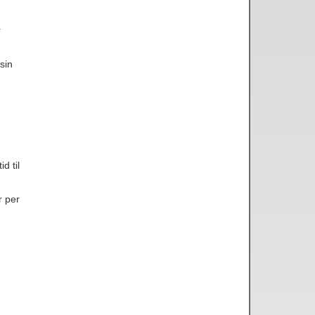
r
sin
d til
r per