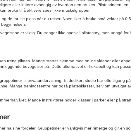
keligere eller lettere avhengig av hvordan den brukes. Pilatesringen, en
an bruke til å aktivere spesifikke muskelgrupper.
e, og de tar lite plass når du reiser. Noen liker å bruke små vekter på 0,
 i begynnelsen.
gelsene er viktig. Du trenger ikke spesiell pilatestøy, men unngå for 
 kan trene pilates. Mange starter hjemme med online videoer eller apper
nleggende bevegelser på. Dette alternativet er fleksibelt og kan pass
a gruppetimer til privatundervisning. Et dedikert studio har ofte tilgang på
anse. Mange treningssentre har også pilatesklasser, selv om utvalget a
sommerhalvåret. Mange instruktører holder klasser i parker eller på stra
mer
 ha sine fordeler. Gruppetimer er vanligvis mer rimelige og gir en sos