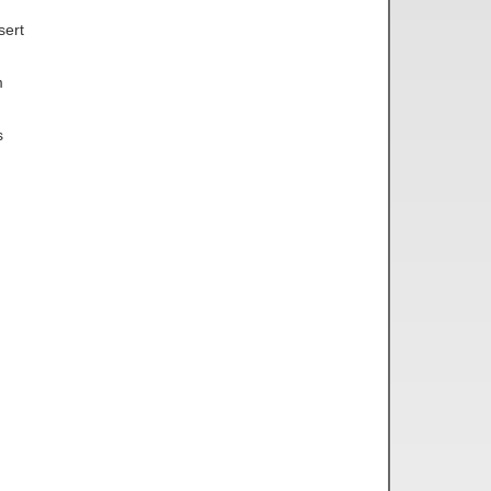
sert
m
s