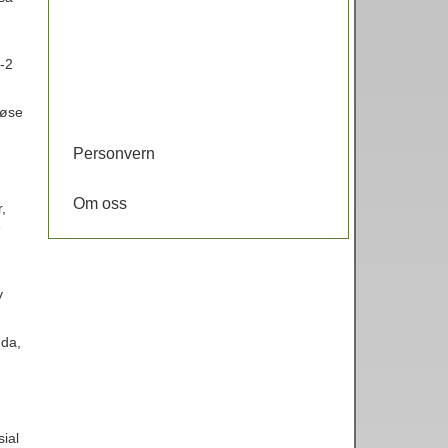
5-2
løse
Personvern
Om oss
,
e
v
nda,
ial