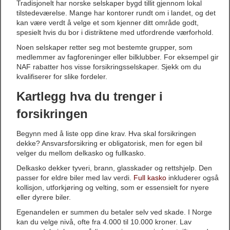
Tradisjonelt har norske selskaper bygd tillit gjennom lokal
tilstedeværelse. Mange har kontorer rundt om i landet, og det
kan være verdt å velge et som kjenner ditt område godt,
spesielt hvis du bor i distriktene med utfordrende værforhold.
Noen selskaper retter seg mot bestemte grupper, som
medlemmer av fagforeninger eller bilklubber. For eksempel gir
NAF rabatter hos visse forsikringsselskaper. Sjekk om du
kvalifiserer for slike fordeler.
Kartlegg hva du trenger i
forsikringen
Begynn med å liste opp dine krav. Hva skal forsikringen
dekke? Ansvarsforsikring er obligatorisk, men for egen bil
velger du mellom delkasko og fullkasko.
Delkasko dekker tyveri, brann, glasskader og rettshjelp. Den
passer for eldre biler med lav verdi.
Full kasko
inkluderer også
kollisjon, utforkjøring og velting, som er essensielt for nyere
eller dyrere biler.
Egenandelen er summen du betaler selv ved skade. I Norge
kan du velge nivå, ofte fra 4.000 til 10.000 kroner. Lav