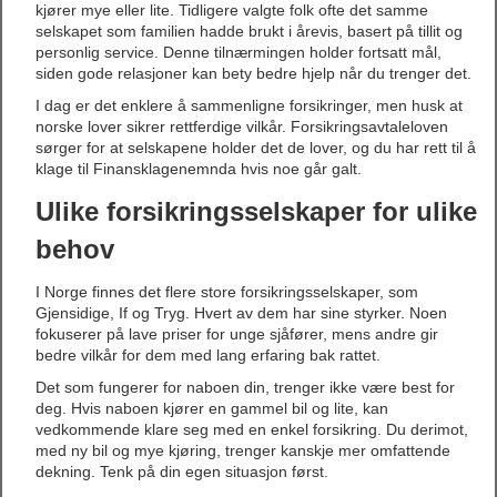
kjører mye eller lite. Tidligere valgte folk ofte det samme
selskapet som familien hadde brukt i årevis, basert på tillit og
personlig service. Denne tilnærmingen holder fortsatt mål,
siden gode relasjoner kan bety bedre hjelp når du trenger det.
I dag er det enklere å sammenligne forsikringer, men husk at
norske lover sikrer rettferdige vilkår. Forsikringsavtaleloven
sørger for at selskapene holder det de lover, og du har rett til å
klage til Finansklagenemnda hvis noe går galt.
Ulike forsikringsselskaper for ulike
behov
I Norge finnes det flere store forsikringsselskaper, som
Gjensidige, If og Tryg. Hvert av dem har sine styrker. Noen
fokuserer på lave priser for unge sjåfører, mens andre gir
bedre vilkår for dem med lang erfaring bak rattet.
Det som fungerer for naboen din, trenger ikke være best for
deg. Hvis naboen kjører en gammel bil og lite, kan
vedkommende klare seg med en enkel forsikring. Du derimot,
med ny bil og mye kjøring, trenger kanskje mer omfattende
dekning. Tenk på din egen situasjon først.