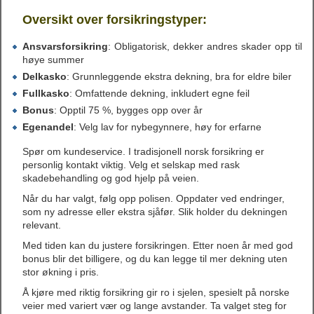
Oversikt over forsikringstyper:
Ansvarsforsikring
: Obligatorisk, dekker andres skader opp til
høye summer
Delkasko
: Grunnleggende ekstra dekning, bra for eldre biler
Fullkasko
: Omfattende dekning, inkludert egne feil
Bonus
: Opptil 75 %, bygges opp over år
Egenandel
: Velg lav for nybegynnere, høy for erfarne
Spør om kundeservice. I tradisjonell norsk forsikring er
personlig kontakt viktig. Velg et selskap med rask
skadebehandling og god hjelp på veien.
Når du har valgt, følg opp polisen. Oppdater ved endringer,
som ny adresse eller ekstra sjåfør. Slik holder du dekningen
relevant.
Med tiden kan du justere forsikringen. Etter noen år med god
bonus blir det billigere, og du kan legge til mer dekning uten
stor økning i pris.
Å kjøre med riktig forsikring gir ro i sjelen, spesielt på norske
veier med variert vær og lange avstander. Ta valget steg for