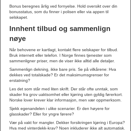
Bonus beregnes årlig ved fornyelse. Hold oversikt over din
bonusstatus, som du finner i polisen eller via appen til
selskapet.
Innhent tilbud og sammenlign
nøye
Når behovene er kartlagt, kontakt flere selskaper for tilbud.
Bruk internett eller telefon. I Norge finnes tjenester som
sammenligner priser, men de viser ikke alltid alle detaljer.
Sammenlign dekning, ikke bare pris. Se på vilkårene: Hva
dekkes ved totalskade? Er det maksimumsgrenser for
erstatning?
Les det som står med liten skrift. Der står ofte unntak, som
skader fra grov uaktsomhet eller kjøring uten gyldig førerkort.
Norske lover krever klar informasjon, men vær oppmerksom.
Sjekk egenandelen i ulike scenarier. Er den høyere for
glasskader? Eller for yngre førere?
Vær på vakt for mangler. Dekker forsikringen kjøring i Europa?
Hva med vinterdekk-krav? Noen inkluderer ikke alt automatisk.