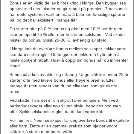
Bonus er en viktig del av bilforsikring i Norge. Den bygger seg
opp over tid uten skader og gir rabatt på premien. Tradisjonelt
har dette systemet vært en måte å belønne forsiktige sjåfører
på, og det har eksistert i mange tiår.
Du starter ofte på 0 % bonus og øker med 10 % per år uten
skader, opp til 75 % eller mer hos noen selskaper. Ved skade
mister du bonus, typisk 20-30 %, avhengig av skyld.
I Norge kan du overføre bonus mellom selskaper, takket være
standardiserte regler. Dette gjør det enklere å bytte uten å
miste opptjent rabatt. Husk å oppgi din bonus når du innhenter
tilbud.
Bonus påvirkes av alder og erfaring. Unge sjåfører under 23 år
starter ofte med lavere bonus eller høyere premie. Etter
mange år uten skader kan du nå elitesats, som gir ekstra
rabatt.
Ved skade: Hvis det er din skyld, faller bonusen. Men ved
parkeringsskader eller tyveri uten skyld, beholdes bonusen
ofte. Sjekk selskapets regler, da de kan variere litt.
For familier: Noen selskaper lar deg overføre bonus til ektefelle
eller barn. Dette er en gammel praksis som hjelper yngre
sjåfører å starte med bedre vilkår.