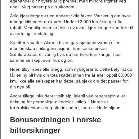
egenandel gir høyere årlig premie, men mindre utgifter ved
uhell. Velg basert på din økonomi.
Årlig kjørelengde er en annen viktig faktor. Vær ærlig om hvor
mange kilometer du kjører. Under 12.000 km årlig gir ofte
rabatt. Vesentlig overskridelse av avtalt kjørelengde kan føre til
avkortning i erstatning.
Se etter rabatter. Alarm i bilen, garasjeoppbevaring eller
medlemskap i bilorganisasjoner kan senke prisen.
Samlerabatter er vanlig hvis du har flere forsikringer hos
samme selskap, som hus og bil.
Noen tilbyr spesielle tillegg, som nybilgaranti. Dette betyr at du
får en ny bil hvis din totalskadet innen tre år eller opptil 60.000
km. Ikke alle selskaper har dette, så sjekk om det passer for
din nye bil.
Andre tillegg inkluderer veihjelp, leiebil ved reparasjon eller
dekning for personlige eiendeler i bilen. I Norge er
førerulykkesforsikring ofte inkludert, men sjekk detaljene.
Bonusordningen i norske
bilforsikringer