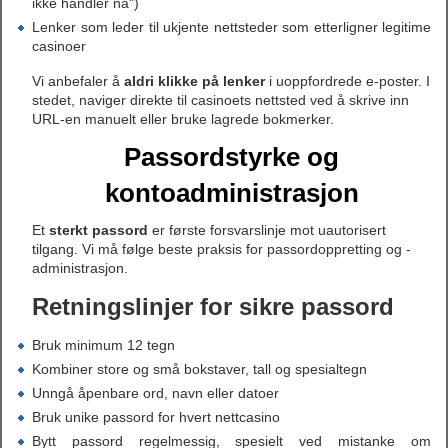
ikke handler nå")
Lenker som leder til ukjente nettsteder som etterligner legitime
casinoer
Vi anbefaler å
aldri klikke på lenker
i uoppfordrede e-poster. I
stedet, naviger direkte til casinoets nettsted ved å skrive inn
URL-en manuelt eller bruke lagrede bokmerker.
Passordstyrke og
kontoadministrasjon
Et
sterkt passord
er første forsvarslinje mot uautorisert
tilgang. Vi må følge beste praksis for passordoppretting og -
administrasjon.
Retningslinjer for sikre passord
Bruk minimum 12 tegn
Kombiner store og små bokstaver, tall og spesialtegn
Unngå åpenbare ord, navn eller datoer
Bruk unike passord for hvert nettcasino
Bytt passord regelmessig, spesielt ved mistanke om