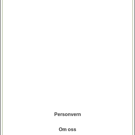
Personvern
Om oss