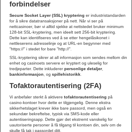
forbindelser
Secure Socket Layer (SSL) kryptering
er industristandarden
for å sikre datatransaksjoner på nett. Når vi ser på
nettcasinoer, bør vi alltid sjekke at nettstedet bruker minimum
128-bit SSL-kryptering, men ideelt sett 256-bit kryptering.
Dette kan identifiseres ved å se etter hengelåsikonet i
nettleserens adresselinje og at URL-en begynner med
"https://" i stedet for bare "http://".
SSL-kryptering sikrer at all informasjon som sendes mellom din
enhet og casinoets servere er kryptert og uleselig for
tredjeparter. Dette inkluderer
personlige detaljer
,
bankinformasjon
, og
spillehistorikk
.
Tofaktorautentisering (2FA)
Vi anbefaler sterkt å aktivere
tofaktorautentisering
på
casino-kontoer hvor dette er tilgjengelig. Denne ekstra
sikkerhetslaget krever ikke bare passord, men også en
sekundær bekreftelse, typisk via SMS-kode eller
autentiseringsapp. Dette gjør det ekstremt vanskelig for
uautoriserte personer å få tilgang til kontoen din, selv om de
skulle få tak i passordet ditt.