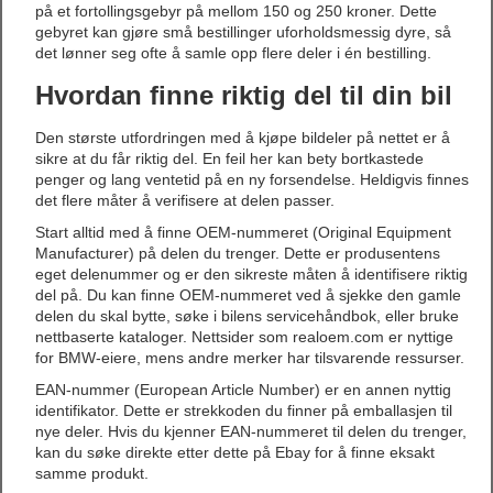
på et fortollingsgebyr på mellom 150 og 250 kroner. Dette
gebyret kan gjøre små bestillinger uforholdsmessig dyre, så
det lønner seg ofte å samle opp flere deler i én bestilling.
Hvordan finne riktig del til din bil
Den største utfordringen med å kjøpe bildeler på nettet er å
sikre at du får riktig del. En feil her kan bety bortkastede
penger og lang ventetid på en ny forsendelse. Heldigvis finnes
det flere måter å verifisere at delen passer.
Start alltid med å finne OEM-nummeret (Original Equipment
Manufacturer) på delen du trenger. Dette er produsentens
eget delenummer og er den sikreste måten å identifisere riktig
del på. Du kan finne OEM-nummeret ved å sjekke den gamle
delen du skal bytte, søke i bilens servicehåndbok, eller bruke
nettbaserte kataloger. Nettsider som realoem.com er nyttige
for BMW-eiere, mens andre merker har tilsvarende ressurser.
EAN-nummer (European Article Number) er en annen nyttig
identifikator. Dette er strekkoden du finner på emballasjen til
nye deler. Hvis du kjenner EAN-nummeret til delen du trenger,
kan du søke direkte etter dette på Ebay for å finne eksakt
samme produkt.