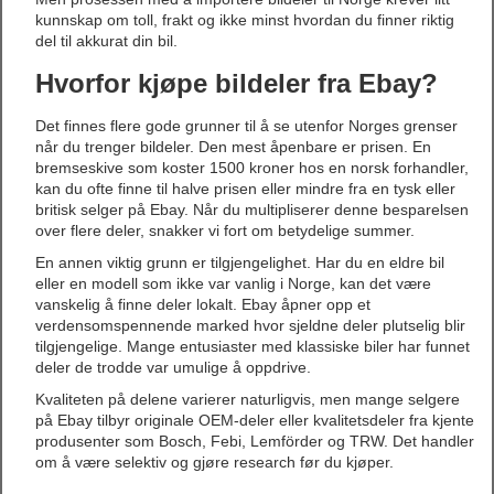
kunnskap om toll, frakt og ikke minst hvordan du finner riktig
del til akkurat din bil.
Hvorfor kjøpe bildeler fra Ebay?
Det finnes flere gode grunner til å se utenfor Norges grenser
når du trenger bildeler. Den mest åpenbare er prisen. En
bremseskive som koster 1500 kroner hos en norsk forhandler,
kan du ofte finne til halve prisen eller mindre fra en tysk eller
britisk selger på Ebay. Når du multipliserer denne besparelsen
over flere deler, snakker vi fort om betydelige summer.
En annen viktig grunn er tilgjengelighet. Har du en eldre bil
eller en modell som ikke var vanlig i Norge, kan det være
vanskelig å finne deler lokalt. Ebay åpner opp et
verdensomspennende marked hvor sjeldne deler plutselig blir
tilgjengelige. Mange entusiaster med klassiske biler har funnet
deler de trodde var umulige å oppdrive.
Kvaliteten på delene varierer naturligvis, men mange selgere
på Ebay tilbyr originale OEM-deler eller kvalitetsdeler fra kjente
produsenter som Bosch, Febi, Lemförder og TRW. Det handler
om å være selektiv og gjøre research før du kjøper.