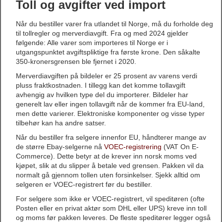
Toll og avgifter ved import
Når du bestiller varer fra utlandet til Norge, må du forholde deg
til tollregler og merverdiavgift. Fra og med 2024 gjelder
følgende: Alle varer som importeres til Norge er i
utgangspunktet avgiftspliktige fra første krone. Den såkalte
350-kronersgrensen ble fjernet i 2020.
Merverdiavgiften på bildeler er 25 prosent av varens verdi
pluss fraktkostnaden. I tillegg kan det komme tollavgift
avhengig av hvilken type del du importerer. Bildeler har
generelt lav eller ingen tollavgift når de kommer fra EU-land,
men dette varierer. Elektroniske komponenter og visse typer
tilbehør kan ha andre satser.
Når du bestiller fra selgere innenfor EU, håndterer mange av
de større Ebay-selgerne nå
VOEC-registrering
(VAT On E-
Commerce). Dette betyr at de krever inn norsk moms ved
kjøpet, slik at du slipper å betale ved grensen. Pakken vil da
normalt gå gjennom tollen uten forsinkelser. Sjekk alltid om
selgeren er VOEC-registrert før du bestiller.
For selgere som ikke er VOEC-registrert, vil speditøren (ofte
Posten eller en privat aktør som DHL eller UPS) kreve inn toll
og moms før pakken leveres. De fleste speditører legger også