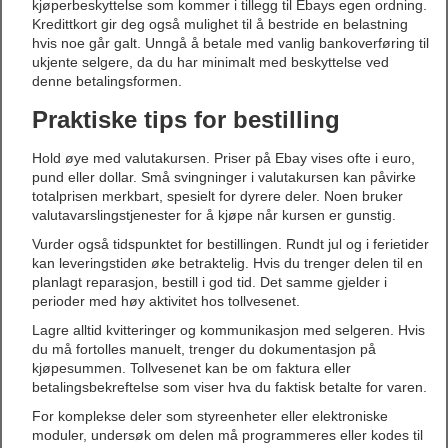
kjøperbeskyttelse som kommer i tillegg til Ebays egen ordning.
Kredittkort gir deg også mulighet til å bestride en belastning
hvis noe går galt. Unngå å betale med vanlig bankoverføring til
ukjente selgere, da du har minimalt med beskyttelse ved
denne betalingsformen.
Praktiske tips for bestilling
Hold øye med valutakursen. Priser på Ebay vises ofte i euro,
pund eller dollar. Små svingninger i valutakursen kan påvirke
totalprisen merkbart, spesielt for dyrere deler. Noen bruker
valutavarslingstjenester for å kjøpe når kursen er gunstig.
Vurder også tidspunktet for bestillingen. Rundt jul og i ferietider
kan leveringstiden øke betraktelig. Hvis du trenger delen til en
planlagt reparasjon, bestill i god tid. Det samme gjelder i
perioder med høy aktivitet hos tollvesenet.
Lagre alltid kvitteringer og kommunikasjon med selgeren. Hvis
du må fortolles manuelt, trenger du dokumentasjon på
kjøpesummen. Tollvesenet kan be om faktura eller
betalingsbekreftelse som viser hva du faktisk betalte for varen.
For komplekse deler som styreenheter eller elektroniske
moduler, undersøk om delen må programmeres eller kodes til