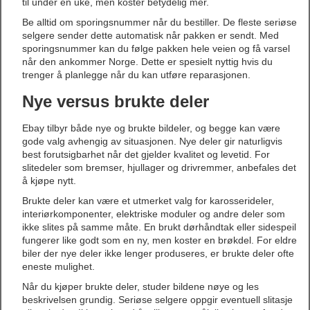
til under en uke, men koster betydelig mer.
Be alltid om sporingsnummer når du bestiller. De fleste seriøse
selgere sender dette automatisk når pakken er sendt. Med
sporingsnummer kan du følge pakken hele veien og få varsel
når den ankommer Norge. Dette er spesielt nyttig hvis du
trenger å planlegge når du kan utføre reparasjonen.
Nye versus brukte deler
Ebay tilbyr både nye og brukte bildeler, og begge kan være
gode valg avhengig av situasjonen. Nye deler gir naturligvis
best forutsigbarhet når det gjelder kvalitet og levetid. For
slitedeler som bremser, hjullager og drivremmer, anbefales det
å kjøpe nytt.
Brukte deler kan være et utmerket valg for karosserideler,
interiørkomponenter, elektriske moduler og andre deler som
ikke slites på samme måte. En brukt dørhåndtak eller sidespeil
fungerer like godt som en ny, men koster en brøkdel. For eldre
biler der nye deler ikke lenger produseres, er brukte deler ofte
eneste mulighet.
Når du kjøper brukte deler, studer bildene nøye og les
beskrivelsen grundig. Seriøse selgere oppgir eventuell slitasje