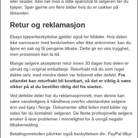
eller skader. Ikke nøl med å stille spørsmål til selgeren før du
kjøper. Spør gjerne om flere bilder hvis du er usikker på
tilstanden.
Retur og reklamasjon
Ebays kjøperbeskyttelse gjelder også for bildeler. Hvis delen
ikke samsvarer med beskrivelsen eller ikke ankommer, kan du
åpne en sak og få pengene tilbake. Dette gir en viss trygghet,
men prosessen kan ta tid.
Mange selgere aksepterer retur innen 30 dager hvis delen er
ubrukt og i original emballasje. Returfrakt må du som regel
dekke selv, med mindre delen var feilsendt eller defekt.
Fra
utlandet kan returfrakt bli kostbart, så det er viktig å være
sikker på at du bestiller riktig del fra starten.
Ved defekte deler har du reklamasjonsrett, men denne kan
være vanskeligere å håndheve overfor utenlandske selgere
enn ved kjøp i Norge. Dokumenter alltid feilen med bilder og
video før du kontakter selgeren. De fleste profesjonelle selgere
ønsker å løse problemer i minnelighet for å unngå negativ
tilbakemelding.
Betalingsmetoden påvirker også beskyttelsen din. PayPal tilbyr