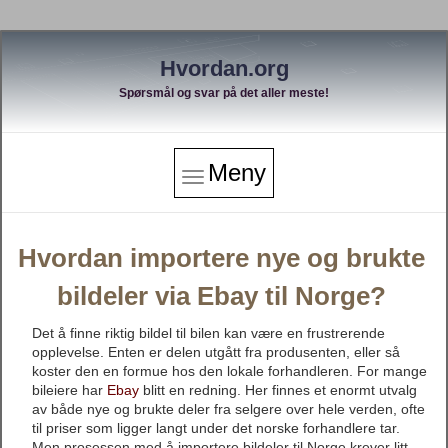
Hvordan.org
Spørsmål og svar på det aller meste!
Meny
Hvordan importere nye og brukte
bildeler via Ebay til Norge?
Det å finne riktig bildel til bilen kan være en frustrerende
opplevelse. Enten er delen utgått fra produsenten, eller så
koster den en formue hos den lokale forhandleren. For mange
bileiere har
Ebay
blitt en redning. Her finnes et enormt utvalg
av både nye og brukte deler fra selgere over hele verden, ofte
til priser som ligger langt under det norske forhandlere tar.
Men prosessen med å importere bildeler til Norge krever litt