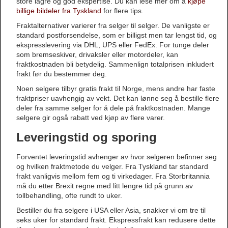
store lagre og god ekspertise. Du kan lese mer om å
kjøpe
billige bildeler fra Tyskland
for flere tips.
Fraktalternativer varierer fra selger til selger. De vanligste er
standard postforsendelse, som er billigst men tar lengst tid, og
ekspresslevering via DHL, UPS eller FedEx. For tunge deler
som bremseskiver, drivaksler eller motordeler, kan
fraktkostnaden bli betydelig. Sammenlign totalprisen inkludert
frakt før du bestemmer deg.
Noen selgere tilbyr gratis frakt til Norge, mens andre har faste
fraktpriser uavhengig av vekt. Det kan lønne seg å bestille flere
deler fra samme selger for å dele på fraktkostnaden. Mange
selgere gir også rabatt ved kjøp av flere varer.
Leveringstid og sporing
Forventet leveringstid avhenger av hvor selgeren befinner seg
og hvilken fraktmetode du velger. Fra Tyskland tar standard
frakt vanligvis mellom fem og ti virkedager. Fra Storbritannia
må du etter Brexit regne med litt lengre tid på grunn av
tollbehandling, ofte rundt to uker.
Bestiller du fra selgere i USA eller Asia, snakker vi om tre til
seks uker for standard frakt. Ekspressfrakt kan redusere dette