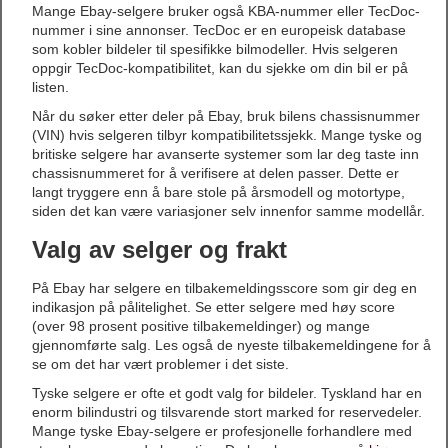
Mange Ebay-selgere bruker også KBA-nummer eller TecDoc-
nummer i sine annonser. TecDoc er en europeisk database
som kobler bildeler til spesifikke bilmodeller. Hvis selgeren
oppgir TecDoc-kompatibilitet, kan du sjekke om din bil er på
listen.
Når du søker etter deler på Ebay, bruk bilens chassisnummer
(VIN) hvis selgeren tilbyr kompatibilitetssjekk. Mange tyske og
britiske selgere har avanserte systemer som lar deg taste inn
chassisnummeret for å verifisere at delen passer. Dette er
langt tryggere enn å bare stole på årsmodell og motortype,
siden det kan være variasjoner selv innenfor samme modellår.
Valg av selger og frakt
På Ebay har selgere en tilbakemeldingsscore som gir deg en
indikasjon på pålitelighet. Se etter selgere med høy score
(over 98 prosent positive tilbakemeldinger) og mange
gjennomførte salg. Les også de nyeste tilbakemeldingene for å
se om det har vært problemer i det siste.
Tyske selgere er ofte et godt valg for bildeler. Tyskland har en
enorm bilindustri og tilsvarende stort marked for reservedeler.
Mange tyske Ebay-selgere er profesjonelle forhandlere med