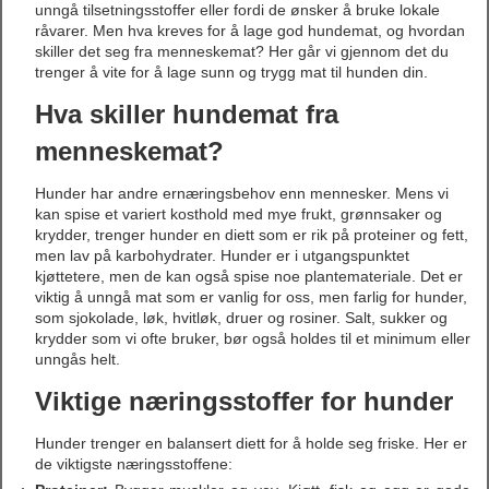
unngå tilsetningsstoffer eller fordi de ønsker å bruke lokale
råvarer. Men hva kreves for å lage god hundemat, og hvordan
skiller det seg fra menneskemat? Her går vi gjennom det du
trenger å vite for å lage sunn og trygg mat til hunden din.
Hva skiller hundemat fra
menneskemat?
Hunder har andre ernæringsbehov enn mennesker. Mens vi
kan spise et variert kosthold med mye frukt, grønnsaker og
krydder, trenger hunder en diett som er rik på proteiner og fett,
men lav på karbohydrater. Hunder er i utgangspunktet
kjøttetere, men de kan også spise noe plantemateriale. Det er
viktig å unngå mat som er vanlig for oss, men farlig for hunder,
som sjokolade, løk, hvitløk, druer og rosiner. Salt, sukker og
krydder som vi ofte bruker, bør også holdes til et minimum eller
unngås helt.
Viktige næringsstoffer for hunder
Hunder trenger en balansert diett for å holde seg friske. Her er
de viktigste næringsstoffene: