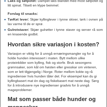
Laks og søtpotet:
Dampet laks blandet med most søtpotet og
litt spinat. Tilsett en klype beinmel.
Forslag til snacks:
TørKet lever:
Skjær kyllinglever i tynne skiver, tørk i ovnen på
lav varme til de er sprø.
Gulrotstaver:
Skjær gulrøtter i tynne staver og server rå som
en knasende godbit.
Hvordan sikre variasjon i kosten?
Variasjon er viktig for å unngå ernæringsmangler og for å
holde hunden interessert i maten. Bytt mellom ulike
proteinkilder som kylling, fisk og storfe. Bruk sesongens
grønnsaker, som kål om høsten eller gresskar om vinteren,
som er lett tilgjengelig i Norge. Roter mellom kokte og rå
ingredienser hvis hunden tåler det. For eksempel kan du gi
kyllingbasert mat én dag og fiskebasert mat neste dag. Sørg
for å introdusere nye ingredienser gradvis for å unngå
mageproblemer.
Mat som passer både hunder og