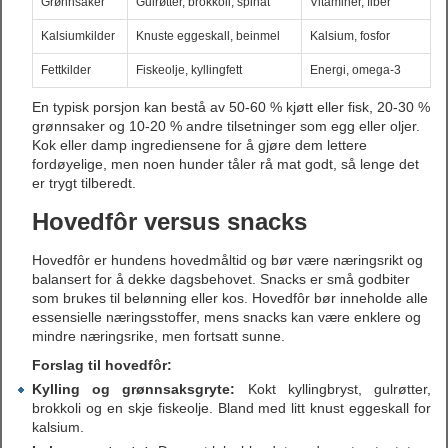
Grønnsaker
Gulrøtter, brokkoli, spinat
Vitaminer, fiber
Kalsiumkilder
Knuste eggeskall, beinmel
Kalsium, fosfor
Fettkilder
Fiskeolje, kyllingfett
Energi, omega-3
En typisk porsjon kan bestå av 50-60 % kjøtt eller fisk, 20-30 %
grønnsaker og 10-20 % andre tilsetninger som egg eller oljer.
Kok eller damp ingrediensene for å gjøre dem lettere
fordøyelige, men noen hunder tåler rå mat godt, så lenge det
er trygt tilberedt.
Hovedfôr versus snacks
Hovedfôr er hundens hovedmåltid og bør være næringsrikt og
balansert for å dekke dagsbehovet. Snacks er små godbiter
som brukes til belønning eller kos. Hovedfôr bør inneholde alle
essensielle næringsstoffer, mens snacks kan være enklere og
mindre næringsrike, men fortsatt sunne.
Forslag til hovedfôr:
Kylling og grønnsaksgryte:
Kokt kyllingbryst, gulrøtter,
brokkoli og en skje fiskeolje. Bland med litt knust eggeskall for
kalsium.