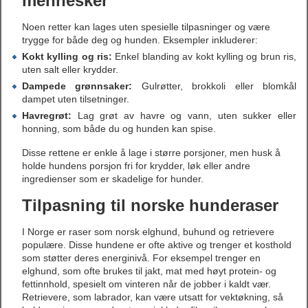
mennesker
Noen retter kan lages uten spesielle tilpasninger og være
trygge for både deg og hunden. Eksempler inkluderer:
Kokt kylling og ris:
Enkel blanding av kokt kylling og brun ris,
uten salt eller krydder.
Dampede grønnsaker:
Gulrøtter, brokkoli eller blomkål
dampet uten tilsetninger.
Havregrøt:
Lag grøt av havre og vann, uten sukker eller
honning, som både du og hunden kan spise.
Disse rettene er enkle å lage i større porsjoner, men husk å
holde hundens porsjon fri for krydder, løk eller andre
ingredienser som er skadelige for hunder.
Tilpasning til norske hunderaser
I Norge er raser som norsk elghund, buhund og retrievere
populære. Disse hundene er ofte aktive og trenger et kosthold
som støtter deres energinivå. For eksempel trenger en
elghund, som ofte brukes til jakt, mat med høyt protein- og
fettinnhold, spesielt om vinteren når de jobber i kaldt vær.
Retrievere, som labrador, kan være utsatt for vektøkning, så