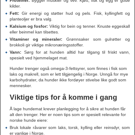
Proteiner:
Bygger muskler og vev. Kjøtt, fisk og egg er gode
kilder.
Fett:
Gir energi og støtter hud og pels. Fisk, kyllingfett og
planteoljer er bra valg.
Kalsium og fosfor:
Viktig for bein og tenner. Knuste eggeskall
eller beinmel kan tilsettes.
Vitaminer og mineraler:
Grønnsaker som gulrøtter og
brokkoli gir viktige mikronæringsstoffer.
Vann:
Sørg for at hunden alltid har tilgang til friskt vann,
spesielt ved hjemmelaget mat.
Hunder trenger også omega-3-fettsyrer, som finnes i fisk som
laks og makrell, som er lett tilgjengelig i Norge. Unngå for mye
karbohydrater, da hunder ikke fordøyer stivelse like godt som
mennesker.
Viktige tips for å komme i gang
Å lage hundemat krever planlegging for å sikre at hunden får
alt den trenger. Her er noen tips som er spesielt relevante for
norske hunde eiere:
Bruk lokale råvarer som laks, torsk, kylling eller reinsdyr, som
er vanlige i Norge.