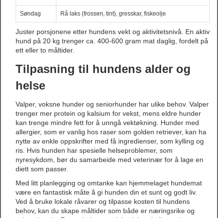
Søndag
Rå laks (frossen, tint), gresskar, fiskeolje
Juster porsjonene etter hundens vekt og aktivitetsnivå. En aktiv
hund på 20 kg trenger ca. 400-600 gram mat daglig, fordelt på
ett eller to måltider.
Tilpasning til hundens alder og
helse
Valper, voksne hunder og seniorhunder har ulike behov. Valper
trenger mer protein og kalsium for vekst, mens eldre hunder
kan trenge mindre fett for å unngå vektøkning. Hunder med
allergier, som er vanlig hos raser som golden retriever, kan ha
nytte av enkle oppskrifter med få ingredienser, som kylling og
ris. Hvis hunden har spesielle helseproblemer, som
nyresykdom, bør du samarbeide med veterinær for å lage en
diett som passer.
Med litt planlegging og omtanke kan hjemmelaget hundemat
være en fantastisk måte å gi hunden din et sunt og godt liv.
Ved å bruke lokale råvarer og tilpasse kosten til hundens
behov, kan du skape måltider som både er næringsrike og