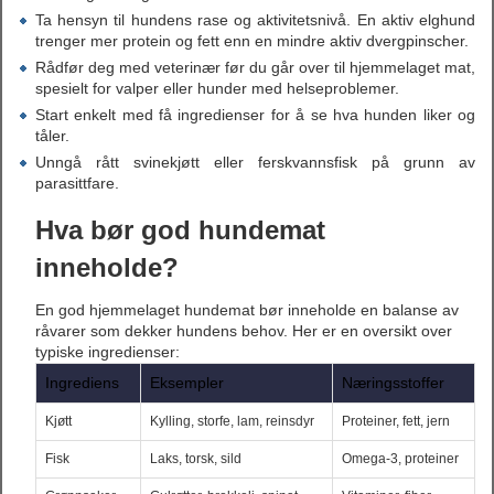
Ta hensyn til hundens rase og aktivitetsnivå. En aktiv elghund
trenger mer protein og fett enn en mindre aktiv dvergpinscher.
Rådfør deg med veterinær før du går over til hjemmelaget mat,
spesielt for valper eller hunder med helseproblemer.
Start enkelt med få ingredienser for å se hva hunden liker og
tåler.
Unngå rått svinekjøtt eller ferskvannsfisk på grunn av
parasittfare.
Hva bør god hundemat
inneholde?
En god hjemmelaget hundemat bør inneholde en balanse av
råvarer som dekker hundens behov. Her er en oversikt over
typiske ingredienser:
Ingrediens
Eksempler
Næringsstoffer
Kjøtt
Kylling, storfe, lam, reinsdyr
Proteiner, fett, jern
Fisk
Laks, torsk, sild
Omega-3, proteiner