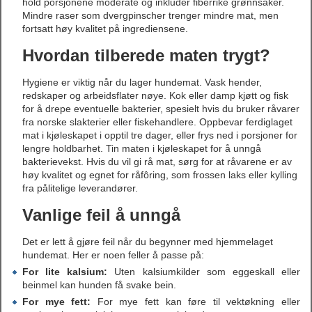
hold porsjonene moderate og inkluder fiberrike grønnsaker.
Mindre raser som dvergpinscher trenger mindre mat, men
fortsatt høy kvalitet på ingrediensene.
Hvordan tilberede maten trygt?
Hygiene er viktig når du lager hundemat. Vask hender,
redskaper og arbeidsflater nøye. Kok eller damp kjøtt og fisk
for å drepe eventuelle bakterier, spesielt hvis du bruker råvarer
fra norske slakterier eller fiskehandlere. Oppbevar ferdiglaget
mat i kjøleskapet i opptil tre dager, eller frys ned i porsjoner for
lengre holdbarhet. Tin maten i kjøleskapet for å unngå
bakterievekst. Hvis du vil gi rå mat, sørg for at råvarene er av
høy kvalitet og egnet for råfôring, som frossen laks eller kylling
fra pålitelige leverandører.
Vanlige feil å unngå
Det er lett å gjøre feil når du begynner med hjemmelaget
hundemat. Her er noen feller å passe på:
For lite kalsium:
Uten kalsiumkilder som eggeskall eller
beinmel kan hunden få svake bein.
For mye fett:
For mye fett kan føre til vektøkning eller