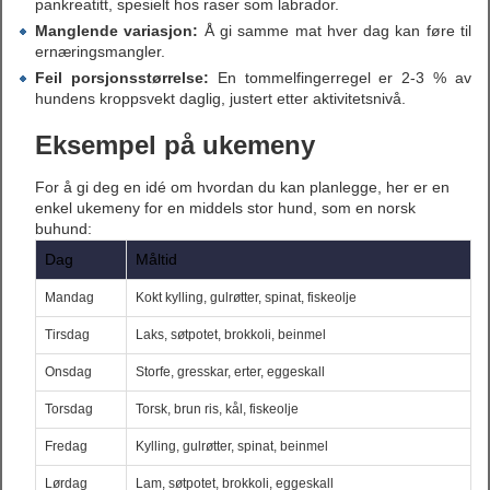
pankreatitt, spesielt hos raser som labrador.
Manglende variasjon:
Å gi samme mat hver dag kan føre til
ernæringsmangler.
Feil porsjonsstørrelse:
En tommelfingerregel er 2-3 % av
hundens kroppsvekt daglig, justert etter aktivitetsnivå.
Eksempel på ukemeny
For å gi deg en idé om hvordan du kan planlegge, her er en
enkel ukemeny for en middels stor hund, som en norsk
buhund:
Dag
Måltid
Mandag
Kokt kylling, gulrøtter, spinat, fiskeolje
Tirsdag
Laks, søtpotet, brokkoli, beinmel
Onsdag
Storfe, gresskar, erter, eggeskall
Torsdag
Torsk, brun ris, kål, fiskeolje
Fredag
Kylling, gulrøtter, spinat, beinmel
Lørdag
Lam, søtpotet, brokkoli, eggeskall