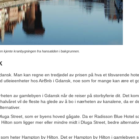
n kjente kranbygningen fra hansatiden i bakgrunnen.
k
 Gdansk. Man kan regne en tredjedel av prisen på hva et tilsvarende hote
g med utleieenheter hos AirBnb i Gdansk, noe som for mange kan ære et g
 nærheten av gamlebyen i Gdansk når de reiser på storbyferie dit. Det k
rhalvåret vil de fleste ha glede av å bo i nærheten av kanalene, da er d
ternativer.
t Dluga Street, som er byens hoved gågate. Da er Radisson Blue Hotel 
 Hilton som ligger mer eller mindre midt i Dluga Street, bedre alternativ
k som heter Hampton by Hilton. Det er Hampton by Hilton i gamlebyen 