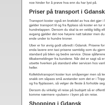
noe hinder for å prøve hva enn du har lyst på.
Priser på transport i Gdansk
Transport koster også en brøkdel av hva det gjør i
gjelder transport til og fra flyplass så koster en tur
hundrelappen. Dersom du skal ta en veldig tidlig ell
avgang gjelder det noe høyere natt takster men du 
ende under to hundre kroner.
Uber er for øvrig godt utbredt i Gdansk. Prisene for
enda lavere enn taxi prisene samtidig som du gjern
standard på bilen og bedre service. Disse sjåføren
tilbakemeldinger fra kundene. Når det er sagt så er
utsette hverken på standard eller servicen hos vanl
heller.
Kollektivtransport koster kun småpenger men så le
snakk om såpass små avstander som det er i Trippe
og fra flyplassen, så velger de fleste å forholde se
Dersom du virkelig vil reise på budsjett så er offen
komme nærmere «pulsen» i byen på sin reise.
Shopping i Gdansk