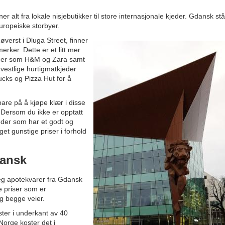
 alt fra lokale nisjebutikker til store internasjonale kjeder. Gdansk stå
Europeiske storbyer.
øverst i Dluga Street, finner
erker. Dette er et litt mer
eder som H&M og Zara samt
e vestlige hurtigmatkjeder
cks og Pizza Hut for å
pare på å kjøpe klær i disse
. Dersom du ikke er opptatt
eder som har et godt og
et gunstige priser i forhold
dansk
seg apotekvarer fra Gdansk
e priser som er
g begge veier.
ter i underkant av 40
Norge koster det i