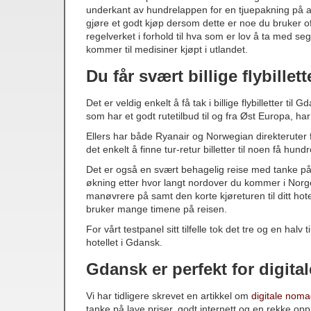
underkant av hundrelappen for en tjuepakning på ap
gjøre et godt kjøp dersom dette er noe du bruker oft
regelverket i forhold til hva som er lov å ta med se
kommer til medisiner kjøpt i utlandet.
Du får svært billige flybillet
Det er veldig enkelt å få tak i billige flybilletter til
som har et godt rutetilbud til og fra Øst Europa, har
Ellers har både Ryanair og Norwegian direkteruter fr
det enkelt å finne tur-retur billetter til noen få hund
Det er også en svært behagelig reise med tanke på a
økning etter hvor langt nordover du kommer i Norge.
manøvrere på samt den korte kjøreturen til ditt hote
bruker mange timene på reisen.
For vårt testpanel sitt tilfelle tok det tre og en halv
hotellet i Gdansk.
Gdansk er perfekt for digit
Vi har tidligere skrevet en artikkel om
digitale noma
tanke på lave priser, godt internett og en rekke o