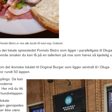
Pomelo Bistro er noe alle burde få med seg i Gdansk.
 det lokale spisestedet Pomelo Bistro som ligger i parallellgata til Dlug
nende smaker du kan få på en tallerken på noe som høres så kjedelig u
et ikoniske lokalet til Original Burger som ligger sentralt til i Dluga
for rundt 50 lappen.
mplings. Da kan
 moderne
. Her må du litt
er hundrelappen.
lokale
jen gjenspeiles
bør ikke være