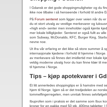
I Gdansk er det gode shoppingmuligheter og du finner
ikke noe tilbake i så henseende i forhold til andre 
På
Forum senteret
som ligger over veien når du er 
du et stort utvalg av vestlige merkevarer og luksusm
«high end» senter men inneholder også kjente kj
mer lokale billigkjeder. Senteret er også fullt av all
som Subway, McDonalds, KFC, Burger King, Starbu
nevne noe.
Ut ifra vår erfaring er det ikke så store summer å s
internasjonale kjedene i forhold til hjemme i Norge
av merkevare så finnes det imidlertid mer lokale kj
veldig moderne utvalg hvor du kan finne klær til meg
til hjemme i Norge.
Tips – kjøp apotekvarer i G
Et litt annerledes shoppingtips er å hamstre med 
hjem til Norge. Igjen så er det tredjedelen av norsk
tommelfingerregelen, men unntak finnes selvfølgeli
Ibuprofen som i praksis er det samme som Ibux kos
kroner for en pakke med 50 stk. 400mg tabletter. I 