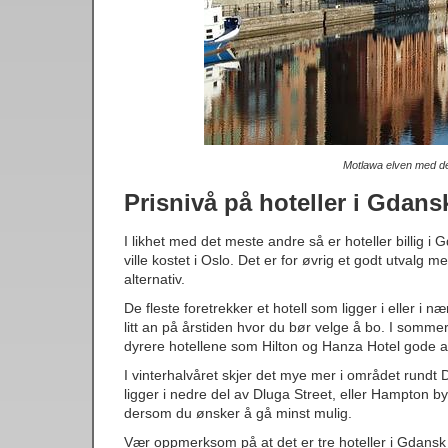
Motlawa elven med de
Prisnivå på hoteller i Gdans
I likhet med det meste andre så er hoteller billig i
ville kostet i Oslo. Det er for øvrig et godt utval
alternativ.
De fleste foretrekker et hotell som ligger i eller i
litt an på årstiden hvor du bør velge å bo. I somme
dyrere hotellene som Hilton og Hanza Hotel gode al
I vinterhalvåret skjer det mye mer i området rund
ligger i nedre del av Dluga Street, eller Hampton by
dersom du ønsker å gå minst mulig.
Vær oppmerksom på at det er tre hoteller i Gdans