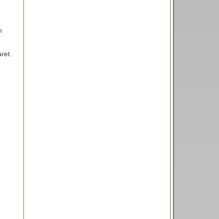
n
ret.