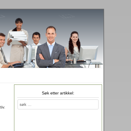
Søk etter artikkel:
iv.