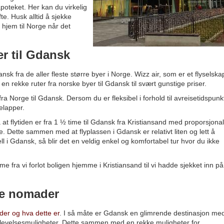
oteket. Her kan du virkelig
e. Husk alltid å sjekke
g hjem til Norge når det
ter til Gdansk
 Gdansk fra de aller fleste større byer i Norge. Wizz air, som er et flyselska
 en rekke ruter fra norske byer til Gdansk til svært gunstige priser.
a Norge til Gdansk. Dersom du er fleksibel i forhold til avreisetidspunk
relapper.
t flytiden er fra 1 ½ time til Gdansk fra Kristiansand med proporsjonal
 Dette sammen med at flyplassen i Gdansk er relativt liten og lett å
ll i Gdansk, så blir det en veldig enkel og komfortabel tur hvor du ikke
 time fra vi forlot boligen hjemme i Kristiansand til vi hadde sjekket inn på
ale nomader
der og hva dette er
. I så måte er Gdansk en glimrende destinasjon me
pplevelsesmuligheter. Dette sammen med en rekke muligheter for