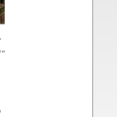
p
t er
d