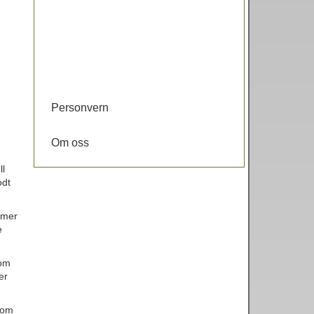
Personvern
Om oss
ll
odt
ommer
e
som
er
som