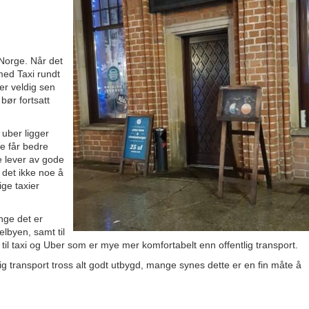
 Norge. Når det
 med Taxi rundt
er veldig sen
bør fortsatt
 uber ligger
e får bedre
e lever av gode
 det ikke noe å
ige taxier
nge det er
lbyen, samt til
g til taxi og Uber som er mye mer komfortabelt enn offentlig transport.
tlig transport tross alt godt utbygd, mange synes dette er en fin måte å