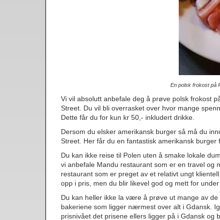
En polsk frokost på 
Vi vil absolutt anbefale deg å prøve polsk frokost på
Street. Du vil bli overrasket over hvor mange spen
Dette får du for kun kr 50,- inkludert drikke.
Dersom du elsker amerikansk burger så må du innom d
Street. Her får du en fantastisk amerikansk burger 
Du kan ikke reise til Polen uten å smake lokale du
vi anbefale Mandu restaurant som er en travel og
restaurant som er preget av et relativt ungt klientell
opp i pris, men du blir likevel god og mett for und
Du kan heller ikke la være å prøve ut mange av de 
bakeriene som ligger nærmest over alt i Gdansk. Ig
prisnivået det prisene ellers ligger på i Gdansk og 