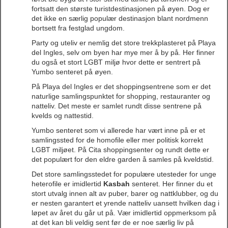
fortsatt den største turistdestinasjonen på øyen. Dog er
det ikke en særlig populær destinasjon blant nordmenn
bortsett fra festglad ungdom.
Party og uteliv er nemlig det store trekkplasteret på Playa
del Ingles, selv om byen har mye mer å by på. Her finner
du også et stort LGBT miljø hvor dette er sentrert på
Yumbo senteret på øyen.
På Playa del Ingles er det shoppingsentrene som er det
naturlige samlingspunktet for shopping, restauranter og
natteliv. Det meste er samlet rundt disse sentrene på
kvelds og nattestid.
Yumbo senteret som vi allerede har vært inne på er et
samlingssted for de homofile eller mer politisk korrekt
LGBT miljøet. På Cita shoppingsenter og rundt dette er
det populært for den eldre garden å samles på kveldstid.
Det store samlingsstedet for populære utesteder for unge
heterofile er imidlertid
Kasbah
senteret. Her finner du et
stort utvalg innen alt av puber, barer og nattklubber, og du
er nesten garantert et yrende natteliv uansett hvilken dag i
løpet av året du går ut på. Vær imidlertid oppmerksom på
at det kan bli veldig sent før de er noe særlig liv på