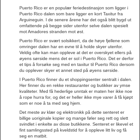
Puerto Rico er en populær feriedestinasjon som ligger i
Puerto Rico dalen som bare ligger en kort Taxitur fra
Arguineguin. I de senere årene har det også blitt bygd ut
omfattende på begge sider utenfor selve dalen spesielt
mot Amadores stranden mot øst.
Puerto Rico er svært solsikkert, da de høye fjellene som
omringer dalen har en evne til å holde skyer utenfor.
Veldig ofte kan man oppleve at det er overskyet ellers på
øyens sørside mens det er sol i Puerto Rico. Det er derfor
et tips å forsøke seg med en taxitur til Puerto Rico dersom
du opplever skyer et annet sted på øyens sørside.
I Puerto Rico finner du et shoppingsenter sentralt i dalen.
Her finner du en rekke restauranter og butikker av ymse
kvaliteter. Med få hederlige unntak er maten her ikke noe
å rope hurra for, og det er heller ikke mye varer å få kjøpt
som er noe å ta med seg hjem.
Det meste av klær og elektronikk på dette senteret er
billige uoriginale kopier og mange føler seg rett og slett
svindlet i enkelte av disse butikkene. Senteret er likevel et
fint samlingssted på kveldstid for å oppleve litt liv og få
seg en matbit.