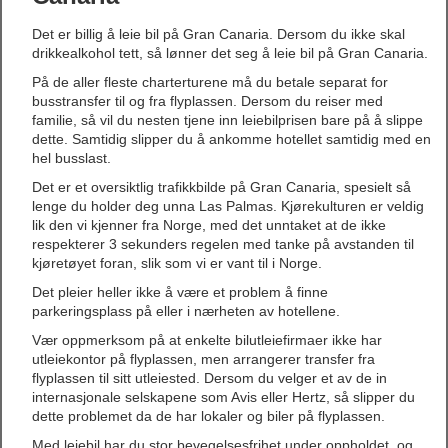
Det er billig å leie bil på Gran Canaria. Dersom du ikke skal
drikkealkohol tett, så lønner det seg å leie bil på Gran Canaria.
På de aller fleste charterturene må du betale separat for
busstransfer til og fra flyplassen. Dersom du reiser med
familie, så vil du nesten tjene inn leiebilprisen bare på å slippe
dette. Samtidig slipper du å ankomme hotellet samtidig med en
hel busslast.
Det er et oversiktlig trafikkbilde på Gran Canaria, spesielt så
lenge du holder deg unna Las Palmas. Kjørekulturen er veldig
lik den vi kjenner fra Norge, med det unntaket at de ikke
respekterer 3 sekunders regelen med tanke på avstanden til
kjøretøyet foran, slik som vi er vant til i Norge.
Det pleier heller ikke å være et problem å finne
parkeringsplass på eller i nærheten av hotellene.
Vær oppmerksom på at enkelte bilutleiefirmaer ikke har
utleiekontor på flyplassen, men arrangerer transfer fra
flyplassen til sitt utleiested. Dersom du velger et av de in
internasjonale selskapene som Avis eller Hertz, så slipper du
dette problemet da de har lokaler og biler på flyplassen.
Med leiebil har du stor bevegelsesfrihet under oppholdet, og