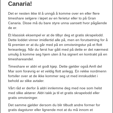
Canaria!
Det er nesten ikke til å unngå å komme over en eller flere
timeshare selgere i løpet av en ferietur eller to på Gran
Canaria. Disse må du bare styre unna uansett hvor pågående
de er.
Et klassisk eksempel er at de tilbyr deg et gratis skrapelodd.
Dette loddet vinner imidlertid alle på, men en forutsetning for å
få premien er at du går med på en omvisningstur på et flott
ferieanlegg. Når du først har gått med på dette er det nærmest
umulig å komme seg hjem uten å ha signert en kontrakt på en
timeshareandel.
Timeshare er aldri et godt kjøp. Dette gjelder også Amfi del
Mar som forøvrig er et veldig flott anlegg. En rekke nordmenn
fortviler over at de ikke kommer seg ut med innskuddet i
behold av slike avtaler.
Vårt råd er derfor å aldri innlemme deg med noe som helst
med slike aktører. Aldri takk ja til et gratis skrapelodd eller
gratis omvisninger.
Det samme gjelder dersom du blir tilbudt andre former for
gratis dagsturer eller lignende mot at du må innom et