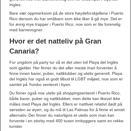
Ingles.
Bare vær oppmerksom på de store høydeforskjellene i Puerto
Rico dersom du har småbarn som ikke liker å gå mye. Det er
for øvrig mye trapper i Puerto Rico, noe som er lite forenelig
med barnevogner.
Hvor er det natteliv på Gran
Canaria?
For ungdom på party tur så er det uten tvil Playa del Inglés
som gjelder. Her finner du det aller meste man forventer å
finne innen barer, puber, nattklubber og uteliv generelt. Playa
del Inglés har også et godt tilbud til LGBT miljøet, noe som er
samlet på Yumbo senteret i byen.
Du finner også noe uteliv på shoppingsenteret i Puerto Rico,
både barer, puber og nattklubber, men dette kan likevel ikke
måles med Playa del Inglés. Ellers er nattlivet relativt dødt på
sørsiden av øyen, og du må til Las Palmas for å finne et annet
alternativ. Der finner du naturligvis et uteliv som man kan
forvente i en storby med 400 tusen innbyggere samt en rekke
turister.