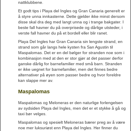
nattklubbene.
Et godt tips i Playa del Ingles og Gran Canaria generelt er
å styre unna innkasterne. Dette gjelder ikke minst dersom
disse skal dra deg med langt unna og i trange bakgater. I
beste fall havner du på overprisede og dårlige utsteder, i
verste fall havner du på et bordell eller blir ranet.
Playa Del Ingles har Gran Canaria sin lengste strand, en
strand som går langs hele kysten fra San Agustin til
Maspalomas. Det er en del bølger for stranden noe som i
kombinasjon med at den er stor gjør at det passer derfor
ganske dårlig for barnefamilier med små barn. Stranden
er ikke uegnet for barnefamilier, men det finnes bedre
alternativer på øyen som passer bedre og hvor foreldre
kan slappe mer av.
Maspalomas
Maspalomas og Meloneras er den naturlige forlengelsen
av sydsiden Playa del Ingles, men det er et stykke å gå og
taxi bør velges.
Maspalomas og spesielt Meloneras bærer preg av å være
noe mer luksuriøst enn Playa del Ingles. Her finner du