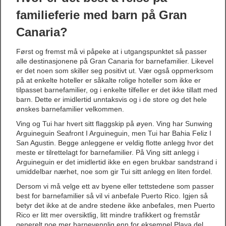
familieferie med barn på Gran
Canaria?
Først og fremst må vi påpeke at i utgangspunktet så passer
alle destinasjonene på Gran Canaria for barnefamilier. Likevel
er det noen som skiller seg positivt ut. Vær også oppmerksom
på at enkelte hoteller er såkalte rolige hoteller som ikke er
tilpasset barnefamilier, og i enkelte tilfeller er det ikke tillatt med
barn. Dette er imidlertid unntaksvis og i de store og det hele
ønskes barnefamilier velkommen.
Ving og Tui har hvert sitt flaggskip på øyen. Ving har Sunwing
Arguineguin Seafront I Arguineguin, men Tui har Bahia Feliz I
San Agustin. Begge anleggene er veldig flotte anlegg hvor det
meste er tilrettelagt for barnefamilier. På Ving sitt anlegg i
Arguineguin er det imidlertid ikke en egen brukbar sandstrand i
umiddelbar nærhet, noe som gir Tui sitt anlegg en liten fordel.
Dersom vi må velge ett av byene eller tettstedene som passer
best for barnefamilier så vil vi anbefale Puerto Rico. Igjen så
betyr det ikke at de andre stedene ikke anbefales, men Puerto
Rico er litt mer oversiktlig, litt mindre trafikkert og fremstår
generelt noe mer barnevennlig enn for eksempel Playa del