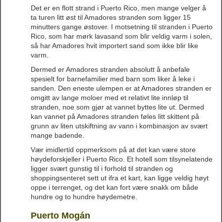
Det er en flott strand i Puerto Rico, men mange velger å
ta turen litt øst til Amadores stranden som ligger 15
minutters gange østover. I motsetning til stranden i Puerto
Rico, som har mørk lavasand som blir veldig varm i solen,
så har Amadores hvit importert sand som ikke blir like
varm.
Dermed er Amadores stranden absolutt å anbefale
spesielt for barnefamilier med barn som liker å leke i
sanden. Den eneste ulempen er at Amadores stranden er
omgitt av lange moloer med et relativt lite innløp til
stranden, noe som gjør at vannet byttes lite ut. Dermed
kan vannet på Amadores stranden føles litt skittent på
grunn av liten utskiftning av vann i kombinasjon av svært
mange badende.
Vær imidlertid oppmerksom på at det kan være store
høydeforskjeller i Puerto Rico. Et hotell som tilsynelatende
ligger svært gunstig til i forhold til stranden og
shoppingsenteret sett ut ifra et kart, kan ligge veldig høyt
oppe i terrenget, og det kan fort være snakk om både
hundre og to hundre høydemetre.
Puerto Mogán