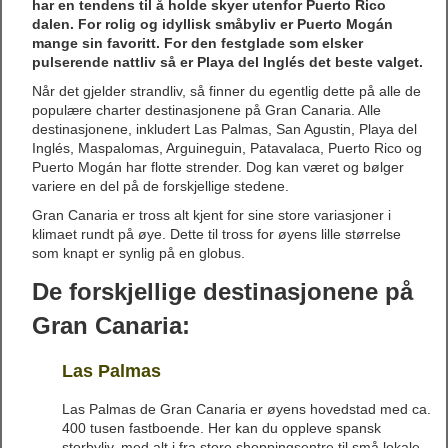
har en tendens til å holde skyer utenfor Puerto Rico
dalen. For rolig og idyllisk småbyliv er Puerto Mogán
mange sin favoritt. For den festglade som elsker
pulserende nattliv så er Playa del Inglés det beste valget.
Når det gjelder strandliv, så finner du egentlig dette på alle de
populære charter destinasjonene på Gran Canaria. Alle
destinasjonene, inkludert Las Palmas, San Agustin, Playa del
Inglés, Maspalomas, Arguineguin, Patavalaca, Puerto Rico og
Puerto Mogán har flotte strender. Dog kan været og bølger
variere en del på de forskjellige stedene.
Gran Canaria er tross alt kjent for sine store variasjoner i
klimaet rundt på øye. Dette til tross for øyens lille størrelse
som knapt er synlig på en globus.
De forskjellige destinasjonene på
Gran Canaria:
Las Palmas
Las Palmas de Gran Canaria er øyens hovedstad med ca.
400 tusen fastboende. Her kan du oppleve spansk
storbyliv, med alt i fra store shoppingsentre til små lokale