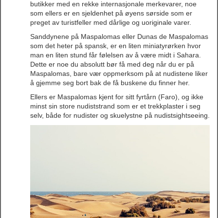
butikker med en rekke internasjonale merkevarer, noe
som ellers er en sjeldenhet på øyens sørside som er
preget av turistfeller med dårlige og uoriginale varer.
Sanddynene på Maspalomas eller Dunas de Maspalomas
som det heter på spansk, er en liten miniatyrørken hvor
man en liten stund får følelsen av å være midt i Sahara.
Dette er noe du absolutt bør få med deg når du er på
Maspalomas, bare vær oppmerksom på at nudistene liker
å gjemme seg bort bak de få buskene du finner her.
Ellers er Maspalomas kjent for sitt fyrtårn (Faro), og ikke
minst sin store nudiststrand som er et trekkplaster i seg
selv, både for nudister og skuelystne på nudistsightseeing.