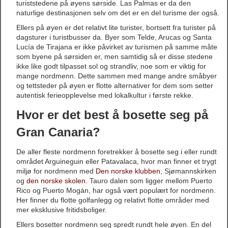
turiststedene på øyens sørside. Las Palmas er da den
naturlige destinasjonen selv om det er en del turisme der også.
Ellers på øyen er det relativt lite turister, bortsett fra turister på
dagsturer i turistbusser da. Byer som Telde, Arucas og Santa
Lucía de Tirajana er ikke påvirket av turismen på samme måte
som byene på sørsiden er, men samtidig så er disse stedene
ikke like godt tilpasset sol og strandliv, noe som er viktig for
mange nordmenn. Dette sammen med mange andre småbyer
og tettsteder på øyen er flotte alternativer for dem som setter
autentisk ferieopplevelse med lokalkultur i første rekke.
Hvor er det best å bosette seg på
Gran Canaria?
De aller fleste nordmenn foretrekker å bosette seg i eller rundt
området Arguineguin eller Patavalaca, hvor man finner et trygt
miljø for nordmenn med
Den norske klubben
, Sjømannskirken
og
den norske skolen
. Tauro dalen som ligger mellom Puerto
Rico og Puerto Mogán, har også vært populært for nordmenn.
Her finner du flotte golfanlegg og relativt flotte områder med
mer eksklusive fritidsboliger.
Ellers bosetter nordmenn seg spredt rundt hele øyen. En del